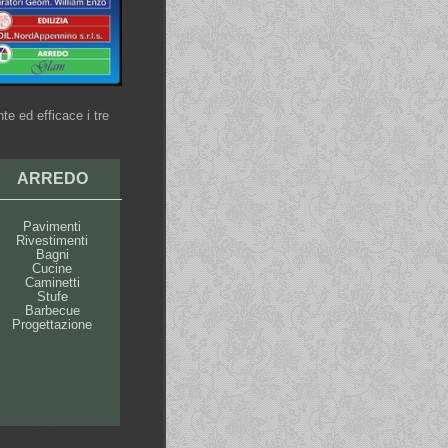
te ed efficace i tre
ARREDO
Pavimenti
Rivestimenti
Bagni
Cucine
Caminetti
Stufe
Barbecue
Progettazione