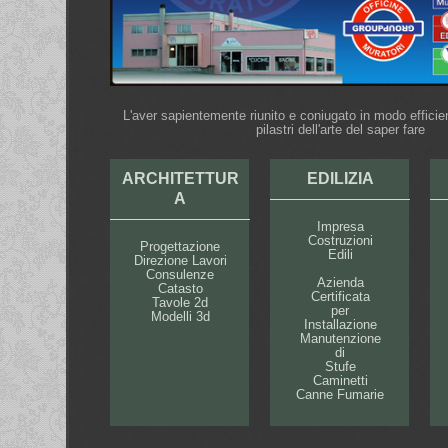
L'aver sapientemente riunito e coniugato in modo efficien
pilastri dell'arte del saper fare
ARCHITETTUR
EDILIZIA
A
Impresa
Costruzioni
Progettazione
Edili
Direzione Lavori
Consulenze
Azienda
Catasto
Certificata
Tavole 2d
per
Modelli 3d
Installazione
Manutenzione
di
Stufe
Caminetti
Canne Fumarie