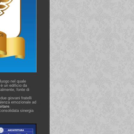
luogo nel quale
 è un edificio da
ralmente, fonte di
due giovani fratelli
alenza emozionale ad
bitare
.
 consolidata sinergia